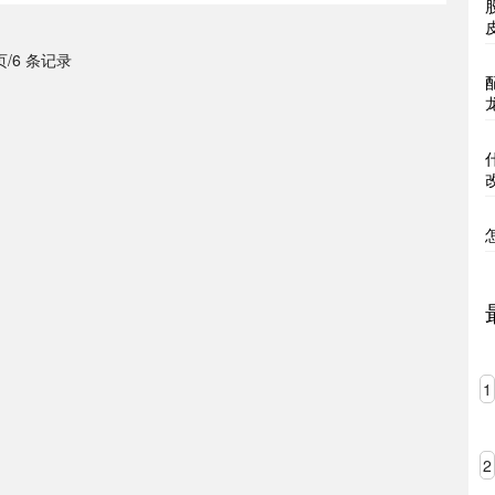
 页/6 条记录
1
2