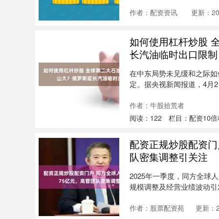
作者：配资资讯
更新：202
如何使用杠杆炒股 
长汽油临时出口限制
在中东局势未见缓和之际如
定。据央视新闻报道，4月
时出口....
作者：牛股拾荒者
阅读：
122
栏目：
配资10
配资正规炒股配资门户
队密集调整引关注
2025年一季度，同方全球
规模调整及经营业绩波动引
息....
作者：股票配资苑
更新：20