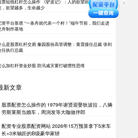
股票短线杠杆怎么操作 《驴皮记》：人的欲望就像一张驴
皮，欲望越多，生命越少
配资平台靠谱 “一条舟就代表一个村！”端午节前，我们走进
龙舟制作基地
什么是股票杠杆交易 豫园股份高管调整：黄震接任总裁 张剑
改任执行总裁
怎么加杠杆资金炒股 防汛减灾要打破惯性思维
最新文章
股票配资怎么操作的 1979年谢贤迎娶狄波拉，八辆
劳斯莱斯当婚车，周润发等大咖做伴郎
配资专业股票配资网站 2026年15万预算拿下5米车
长+3米轴距的B级豪华家轿