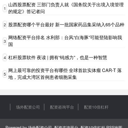
山西股票配资 三部门负责人就《国务院关于出境入境管理
1
的规定》答记者问
股票配资哪个平台最好 新一批国家药品集采纳入65个品种
2
网络配资平台排名 水利部：台风“白海豚”可能登陆影响我
3
国
杠杆股票软件 夜读 | 拥有“钝感力”，也是一种智慧
4
网上最可靠的投资平台有哪些 全球首款实体瘤 CAR-T 落
5
地，完成大湾区首例患者细胞采集
场外配资公司
配资咨询平台
配资10倍杠杆
Powered by
场外配资公司_配资咨询平台_配资10倍杠杆
RSS地图