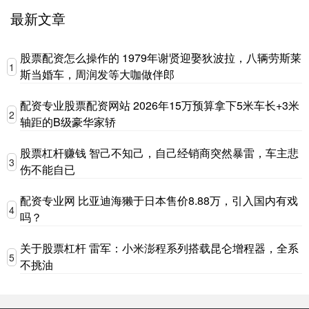
最新文章
股票配资怎么操作的 1979年谢贤迎娶狄波拉，八辆劳斯莱
1
斯当婚车，周润发等大咖做伴郎
配资专业股票配资网站 2026年15万预算拿下5米车长+3米
2
轴距的B级豪华家轿
股票杠杆赚钱 智己不知己，自己经销商突然暴雷，车主悲
3
伤不能自已
配资专业网 比亚迪海獭于日本售价8.88万，引入国内有戏
4
吗？
关于股票杠杆 雷军：小米澎程系列搭载昆仑增程器，全系
5
不挑油