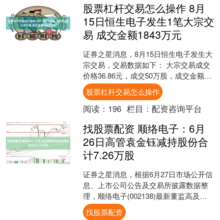
股票杠杆交易怎么操作 8月
15日恒生电子发生1笔大宗交
易 成交金额1843万元
证券之星消息，8月15日恒生电子发生大
宗交易，交易数据如下： 大宗交易成交
价格36.86元，成交50万股，成交金额
1843万元，买方营业部为海通证券股份
股票杠杆交易怎么操作
有限公司....
阅读：
196
栏目：
配资咨询平台
找股票配资 顺络电子：6月
26日高管袁金钰减持股份合
计7.26万股
证券之星消息，根据6月27日市场公开信
息、上市公司公告及交易所披露数据整
理，顺络电子(002138)最新董监高及相
关人员股份变动情况：2025年6月26日公
找股票配资
司董....