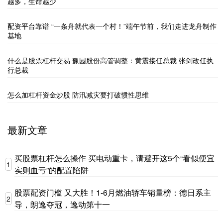
越多，生命越少
配资平台靠谱 “一条舟就代表一个村！”端午节前，我们走进龙舟制作
基地
什么是股票杠杆交易 豫园股份高管调整：黄震接任总裁 张剑改任执
行总裁
怎么加杠杆资金炒股 防汛减灾要打破惯性思维
最新文章
买股票杠杆怎么操作 买电动重卡，请避开这5个“看似便宜
1
实则血亏”的配置陷阱
股票配资门槛 又大胜！1-6月燃油轿车销量榜：德日系主
2
导，朗逸夺冠，逸动第十一