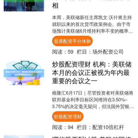
相
本周，美联储新任主席凯文·沃什将主持
就职以来的首次货币政策例会。由于市
场预计美联储6月维持利率不变的概率极
大，利率决定本身几无悬念。目前受到
股票配资平台体验
密切关注的话题是沃什....
阅读：
59
栏目：
场外配资公司
炒股配资理财 机构：美联储
本月的会议正被视为年内最
重要的会议之一
格隆汇6月17日｜尽管投资者对美联储将
联邦基金利率目标区间维持在3.50%–
3.75%的决定毫无疑问，但法国外贸银行
的分析师Mabrouk Chetouane在....
炒股配资理财
阅读：
94
栏目：
配资10倍杠杆