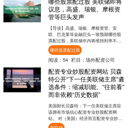
哪些股票配过股 美联储即将
议息，高盛、瑞银、摩根资
管等巨头发声
【导读】高盛、瑞银、摩根资管、安
联、巴克莱等金融巨头一致预期哪些股
票配过股，美联储年内将维持利率不变
中国基金报记者 郭玟君 当地时间6月16
哪些股票配过股
日至17日，美国联....
阅读：
54
栏目：
场外配资公司
配资专业炒股配资网站 贝森
特公开“下一任美联储主席”遴
选条件：缩减职能、“往前看”
而非依赖“历史数据”
美国财长贝森特：下一任美联储主席应
该拥有市场信心配资专业炒股配资网
站。 对（美国）经济而言配资专业炒股
配资网站，（美联储）拥有一定程度上
美联储