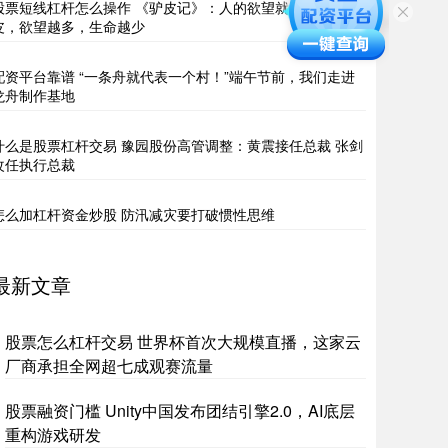
股票短线杠杆怎么操作 《驴皮记》：人的欲望就像一张驴
皮，欲望越多，生命越少
配资平台靠谱 “一条舟就代表一个村！”端午节前，我们走进
龙舟制作基地
什么是股票杠杆交易 豫园股份高管调整：黄震接任总裁 张剑
改任执行总裁
怎么加杠杆资金炒股 防汛减灾要打破惯性思维
最新文章
股票怎么杠杆交易 世界杯首次大规模直播，这家云
厂商承担全网超七成观赛流量
股票融资门槛 Unity中国发布团结引擎2.0，AI底层
重构游戏研发