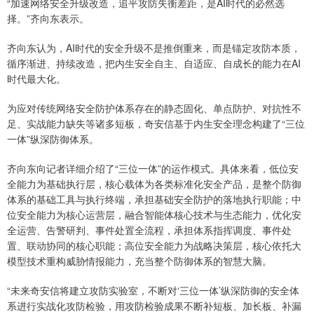
“加速网络安全升级改造，追平攻防失衡差距，是AI时代的必然选
择。”齐向东表示。
齐向东认为，AI时代的安全升级不是推倒重来，而是锚定攻防本质，
循序渐进、持续改造，把内生安全自主、自适应、自成长的能力在AI
时代最大化。
为应对传统网络安全防护体系存在的静态固化、单点防护、对抗性不
足、实战能力缺失等诸多短板，奇安信基于内生安全理念构建了“三位
一体”纵深防御体系。
齐向东向记者详细介绍了“三位一体”的运作模式。具体来看，低位安
全能力为基础执行层，核心载体为各类标准化安全产品，是整个防御
体系的基础工具与执行终端，承担基础安全防护的落地执行职能；中
位安全能力为核心运营层，融合智能体核心技术与生态能力，优化安
全运营、告警研判、事件处置全流程，承担体系指挥调度、事件处
置、联动协同的核心职能；高位安全能力为战略决策层，核心依托大
模型技术重构威胁情报能力，充当整个防御体系的智慧大脑。
“未来奇安信将建立攻防实验室，不断对‘三位一体’纵深防御的安全体
系进行实战化攻防检验，用攻防检验成果不断补短板、加长板、补漏