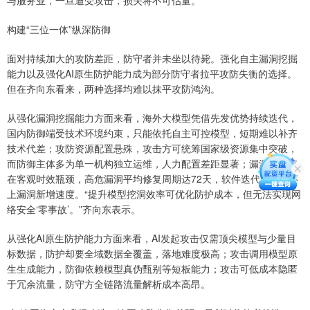
构建“三位一体”纵深防御
面对持续加大的攻防差距，防守者并未坐以待毙。强化自主漏洞挖掘
能力以及强化AI原生防护能力成为部分防守者拉平攻防失衡的选择。
但在齐向东看来，两种选择均难以抹平攻防鸿沟。
从强化漏洞挖掘能力方面来看，海外大模型凭借先发优势持续迭代，
国内防御端受技术环境约束，只能依托自主可控模型，短期难以补齐
技术代差；攻防资源配置悬殊，攻击方可统筹国家级资源集中突破，
而防御主体多为单一机构独立运维，人力配置差距显著；漏洞修复存
在客观时效瓶颈，高危漏洞平均修复周期达72天，软件迭代节奏跟不
上漏洞新增速度。“提升模型挖洞效率可优化防护成本，但无法实现网
络安全‘零事故’。”齐向东表示。
从强化AI原生防护能力方面来看，AI发起攻击仅需顶尖模型与少量目
标数据，防护却要全域数据全覆盖，落地难度极高；攻击调用模型原
生生成能力，防御依赖模型真伪甄别等短板能力；攻击可低成本隐匿
于冗余流量，防守方全链路流量解析成本高昂。