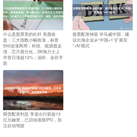
什么是股票里的杠杆 美股收
股票配资神器 毕马威中国：建
盘：三大指数小幅收涨，标普
议出海企业从“中国+1”扩展至
500连涨两周；科技、能源股走
“+N”模式
强，芯片股分化，SK海力士上
市首日涨超12%；油价、金价齐
跌
期货配资利息 享道出行获超13
亿元融资，已启动港股IPO，加
注自动驾驶