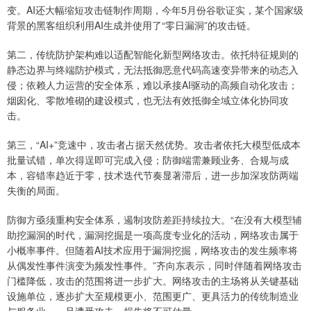
变。AI还大幅缩短攻击链制作周期，今年5月份谷歌证实，某个国家级
背景的黑客组织利用AI生成并使用了“零日漏洞”的攻击链。
第二，传统防护架构难以适配智能化新型网络攻击。依托特征规则的
静态边界与终端防护模式，无法抵御恶意代码高速变异带来的动态入
侵；依赖人力运营的安全体系，难以承接AI驱动的高频自动化攻击；
烟囱化、零散堆砌的建设模式，也无法有效抵御全域立体化协同攻
击。
第三，“AI+”竞速中，攻击者占据天然优势。攻击者依托大模型低成本
批量试错，单次得逞即可完成入侵；防御端需兼顾业务、合规与成
本，容错率趋近于零，技术迭代节奏显著滞后，进一步加深攻防两端
失衡的局面。
防御方亟须重构安全体系，遏制攻防差距持续拉大。“在没有大模型辅
助挖漏洞的时代，漏洞挖掘是一项高度专业化的活动，网络攻击属于
小概率事件。但随着AI技术应用于漏洞挖掘，网络攻击的发生频率将
从偶发性事件演变为频发性事件。”齐向东表示，同时伴随着网络攻击
门槛降低，攻击的范围将进一步扩大。网络攻击的主场将从关键基础
设施单位，逐步扩大至规模更小、范围更广、更具活力的传统制造业
与服务业，一旦遭受攻击，损失将不可估量。